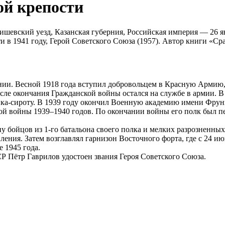
ой крепости
ишевский уезд, Казанская губерния, Российская империя — 26 
и в 1941 году, Герой Советского Союза (1957). Автор книги «Ср
нии. Весной 1918 года вступил добровольцем в Красную Армию,
ле окончания Гражданской войны остался на службе в армии. В 
а-сироту. В 1939 году окончил Военную академию имени Фрунзе
ой войны 1939–1940 годов. По окончании войны его полк был пе
 бойцов из 1-го батальона своего полка и мелких разрозненных 
ления. Затем возглавлял гарнизон Восточного форта, где с 24 
 1945 года.
Р Пётр Гаврилов удостоен звания Героя Советского Союза.