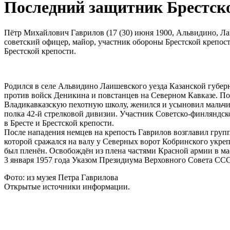
Последний защитник Брестск
Пётр Михайлович Гаврилов (17 (30) июня 1900, Альвидино, Ла
советский офицер, майор, участник обороны Брестской крепост
Брестской крепости.
Родился в селе Альвидино Лаишевского уезда Казанской губер
против войск Деникина и повстанцев на Северном Кавказе. Пос
Владикавказскую пехотную школу, женился и усыновил мальчик
полка 42-й стрелковой дивизии. Участник Советско-финляндск
в Бресте и Брестской крепости.
После нападения немцев на крепость Гаврилов возглавил группу
которой сражался на валу у Северных ворот Кобринского укреп
был пленён. Освобождён из плена частями Красной армии в мае
3 января 1957 года Указом Президиума Верховного Совета ССС
Фото: из музея Петра Гаврилова
Открытые источники информации.