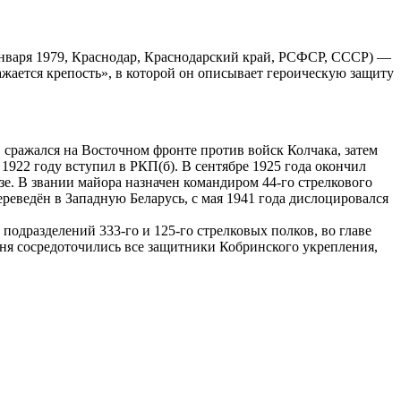
января 1979, Краснодар, Краснодарский край, РСФСР, СССР) —
ажается крепость», в которой он описывает героическую защиту
 сражался на Восточном фронте против войск Колчака, затем
1922 году вступил в РКП(б). В сентябре 1925 года окончил
. В звании майора назначен командиром 44-го стрелкового
реведён в Западную Беларусь, с мая 1941 года дислоцировался
подразделений 333-го и 125-го стрелковых полков, во главе
июня сосредоточились все защитники Кобринского укрепления,