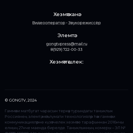
в
соцсетях:
Хезмәтханә:
Видеооператор
•
Звукорежиссёр
Элемтә:
gongtvpress@mail.ru
8(929) 722-00-33
Хезмәттәшлек:
© GONGTV, 2024
Гаммәви матбугат чарасын теркәү турындагы таныклык
Россиянең элемтә, мәгълүмати технологияләр һәм гаммәви
коммуникацияләрне күзәтчелек хезмәте тарафыннан 2016нчы
елның 27нче маенда бирелде. Таныклыкның номеры – ЭЛ №