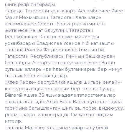
шигырьләр яңгырады.
Чарада Татарстан халыклары Ассамблеясе Рәисе
Фәрит Мөхәммәтшин, Татарстан Халыклары
ассамблеясе Советы башкарма комитеты
җитәкчесе Ренат Вәлиуллин, Татарстан
Республикасы Яшьләр эшләре министры
урынбасары Владислав Усанов һ.б. катнашты.
Тантана Россия Федерациясе Гимнын һәм
Татарстан Республикасы Гимнын башкарудан
башланды. Аннары катнашучылар Бөек Ватан
сугышы елларында һәлак булганнарны бер минут
тынлык белән искә алдылар.
«Хәтер йөрәге» республика яшьләр шигъри онлайн-
конкурсы акциянең аерым бер өлеше булды.
Бәйгегә 5 яшьтән 35 яшькә кадәрле татарстанлылар
чакырылган иде. Алар Бөек Ватан сугышы, гаилә
тарихына багышланган шигырь, проза, видео уку,
рәсем, плакат, иллюстрация һәм хатлар тәкъдим
иттеләр.
Тантана Мәңгелек ут янына чәчәкләр салу белән