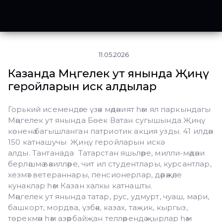
11.05.2026
Казанда Мәңгелек ут янында Җиңү
геройларын искә алдылар
Горький исемендәге үзәк мәдәният һәм ял паркындагы
Мәңгелек ут янында Бөек Ватан сугышында Җиңү
көненә багышланган патриотик акция узды. 41 илдән
150 катнашучы Җиңү геройларын искә
алды. Тантанада Татарстан яшьләре, милли-мәдәни
берләшмә вәкилләре, чит ил студентлары, курсантлар,
хезмәт ветераннары, пенсионерлар, дәрәҗәле
кунаклар һәм Казан халкы катнашты.
Мәңгелек ут янында татар, рус, удмурт, чуаш, мари,
башкорт, мордва, үзбәк, казах, таҗик, кыргыз,
төрекмән һәм азәрбайҗан телләрендә җырлар һәм