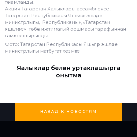
тәмамланды.
Акция Татарстан Халыклары ассамблеясе,
Татарстан Республикасы Яшьләр эшләре
министрлыгы, Республиканың «Татарстан
яшьләре» төбәк иҗтимагый оешмасы тарафыннан
гамәлгә ашырылды.
Фото: Татарстан Республикасы Яшьләр эшләре
министрлыгы матбугат хезмәте
Яңалыклар белән уртаклашырга
онытма
НАЗАД К НОВОСТЯМ
Мы