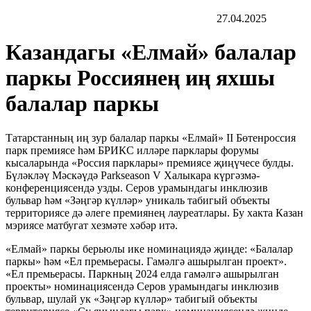
27.04.2025
Казандагы «Елмай» балалар
паркы Россиянең иң яхшы
балалар паркы
Татарстанның иң зур балалар паркы «Елмай» II Бөтенроссия
парк премиясе һәм БРИКС илләре парклары форумы
кысаларында «Россия парклары» премиясе җиңүчесе булды.
Бүләкләү Мәскәүдә Parkseason V Халыкара күргәзмә-
конференциясендә узды. Серов урамындагы инклюзив
бульвар һәм «Зәңгәр күлләр» уникаль табигый объекты
территориясе дә әлеге премиянең лауреатлары. Бу хакта Казан
мэриясе матбугат хезмәте хәбәр итә.
«Елмай» паркы берьюлы ике номинациядә җиңде: «Балалар
паркы» һәм «Ел премьерасы. Гамәлгә ашырылган проект».
«Ел премьерасы. Паркның 2024 елда гамәлгә ашырылган
проекты» номинациясендә Серов урамындагы инклюзив
бульвар, шулай ук «Зәңгәр күлләр» табигый объекты