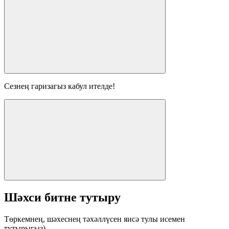
Сезнең гаризагыз кабул ителде!
Шәхси битне тутыру
Төркемнең, шәхеснең тәхәллүсен яисә тулы исемен
тутырыгыз)