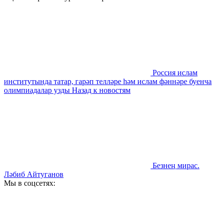
Россия ислам
институтында татар, гарәп телләре һәм ислам фәннәре буенча
олимпиадалар узды
Назад к новостям
Безнең мирас.
Ләбиб Айтуганов
Мы в соцсетях: