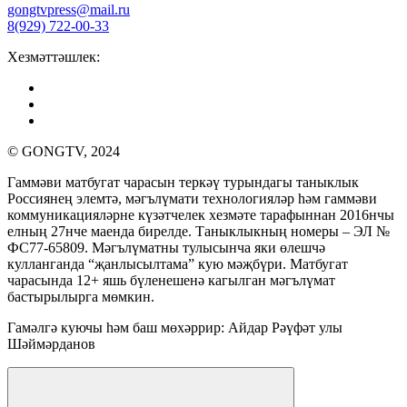
gongtvpress@mail.ru
8(929) 722-00-33
Хезмәттәшлек:
© GONGTV, 2024
Гаммәви матбугат чарасын теркәү турындагы таныклык
Россиянең элемтә, мәгълүмати технологияләр һәм гаммәви
коммуникацияләрне күзәтчелек хезмәте тарафыннан 2016нчы
елның 27нче маенда бирелде. Таныклыкның номеры – ЭЛ №
ФС77-65809. Мәгълүматны тулысынча яки өлешчә
кулланганда “җанлысылтама” кую мәҗбүри. Матбугат
чарасында 12+ яшь бүленешенә кагылган мәгълүмат
бастырылырга мөмкин.
Гамәлгә куючы һәм баш мөхәррир: Айдар Рәүфәт улы
Шәймәрданов