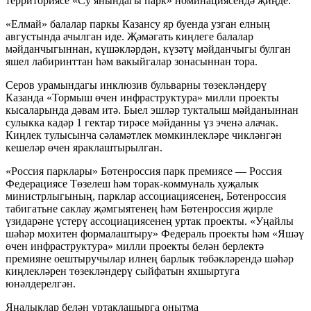
территориясе «Су янындагы парк» номинациясендә җиңде.
«Елмай» балалар паркы Казансу яр буенда узган елның
августында ачылган иде. Җәмәгать киңлеге балалар
мәйданчыгыннан, күшәкләрдән, күзәтү мәйданчыгы булган
яшел лабиринттан һәм вакыйгалар зонасыннан тора.
Серов урамындагы инклюзив бульварны төзекләндерү
Казанда «Тормыш өчен инфраструктура» милли проекты
кысаларында дәвам итә. Быел эшләр тукталыш мәйданыннан
сулыкка кадәр 1 гектар тирәсе мәйданны үз эченә алачак.
Киңлек тулысынча сәламәтлек мөмкинлекләре чикләнгән
кешеләр өчен яраклаштырылган.
«Россия парклары» Бөтенроссия парк премиясе — Россия
Федерациясе Төзелеш һәм торак-коммуналь хуҗалык
министрлыгының, парклар ассоциациясенең, Бөтенроссия
табигатьне саклау җәмгыятенең һәм Бөтенроссия җирле
үзидарәне үстерү ассоциациясенең уртак проекты. «Уңайлы
шәһәр мохитен формалаштыру» Федераль проекты һәм «Яшәү
өчен инфраструктура» милли проекты белән берлектә
премияне оештыручылар илнең барлык төбәкләрендә шәһәр
киңлекләрен төзекләндерү сыйфатын яхшыртуга
юнәлдерелгән.
Яңалыклар белән уртаклашырга онытма