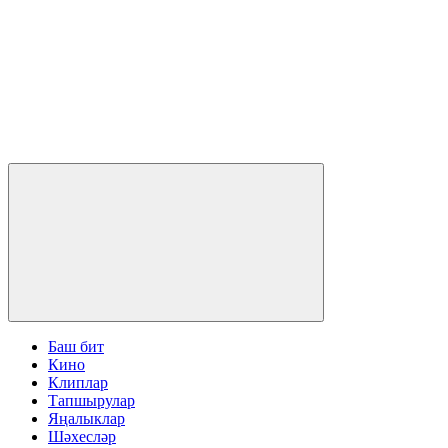
Баш бит
Кино
Клиплар
Тапшырулар
Яңалыклар
Шәхесләр