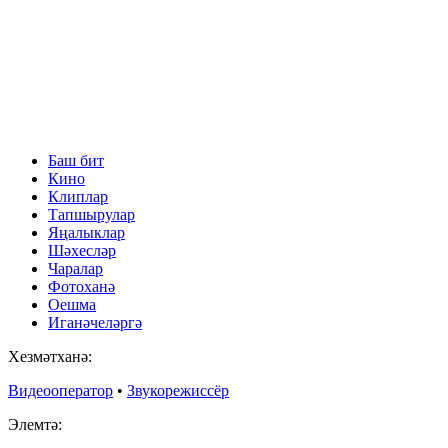
Баш бит
Кино
Клиплар
Тапшырулар
Яңалыклар
Шәхесләр
Чаралар
Фотоханә
Оешма
Иганәчеләргә
Хезмәтханә:
Видеооператор
•
Звукорежиссёр
Элемтә: