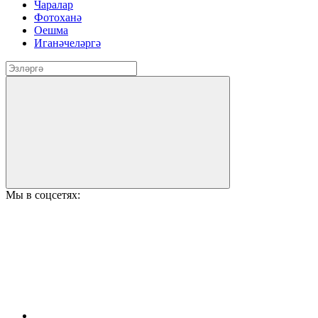
Чаралар
Фотоханә
Оешма
Иганәчеләргә
Мы в соцсетях: