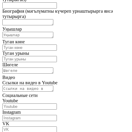
Биография (мәгълүматны күчереп урнаштырырга яисә
тутырырга)
Уңышлар
Туган көне
Туган урыны
Шөгеле
Видео
Ссылки на видео в Youtube
Социальные сети
Youtube
Instagram
VK