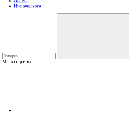
Оешма
Иганәчеләргә
Мы в соцсетях: