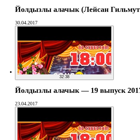
Йолдызлы алачык (Лейсан Гильмут
30.04.2017
32:38
Йолдызлы алачык — 19 выпуск 201
23.04.2017