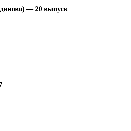
динова) — 20 выпуск
7