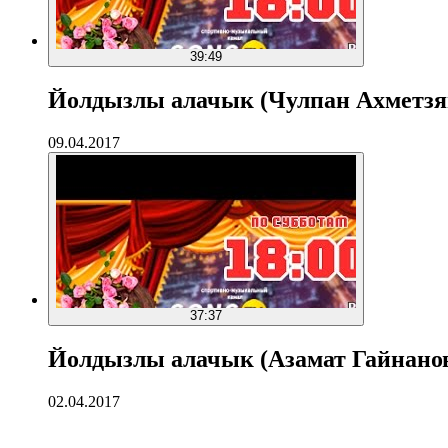
39:49
Йолдызлы алачык (Чулпан Ахметзян
09.04.2017
37:37
Йолдызлы алачык (Азамат Гайнано
02.04.2017