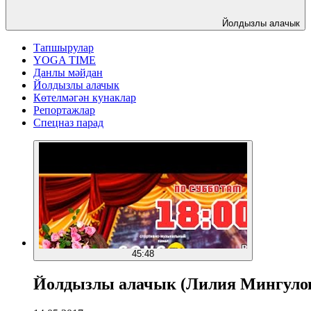
Йолдызлы алачык
Тапшырулар
YOGA TIME
Данлы мәйдан
Йолдызлы алачык
Көтелмәгән кунаклар
Репортажлар
Спецназ парад
45:48
Йолдызлы алачык (Лилия Мингулов