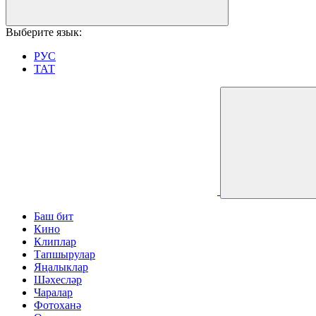
Выберите язык:
РУС
ТАТ
Баш бит
Кино
Клиплар
Тапшырулар
Яңалыклар
Шәхесләр
Чаралар
Фотоханә