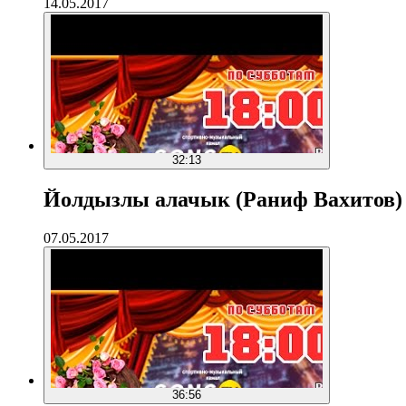
14.05.2017
32:13
Йолдызлы алачык (Раниф Вахитов) 
07.05.2017
36:56