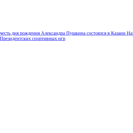
честь дня рождения Александра Пушкина состоялся в Казани
На
 Президентских спортивных игр