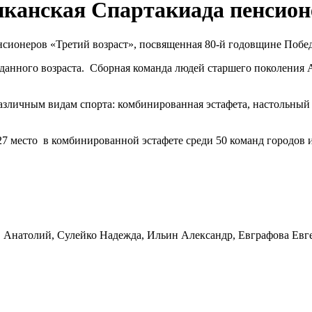
канская Спартакиада пенсион
сионеров «Третий возраст», посвященная 80-й годовщине Побед
данного возраста. Сборная команда людей старшего поколения А
личным видам спорта: комбинированная эстафета, настольный те
27 место в комбинированной эстафете среди 50 команд городов 
ов Анатолий, Сулейко Надежда, Ильин Александр, Евграфова Ев