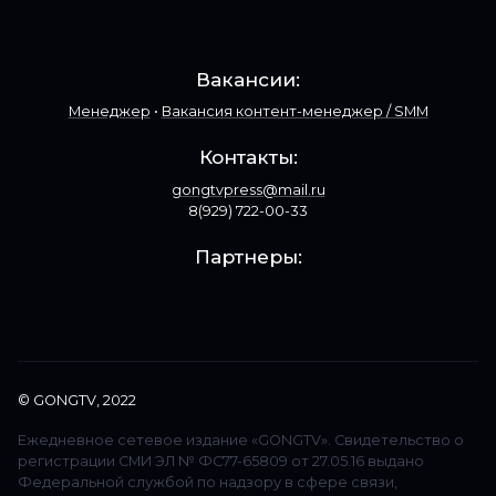
Мы
в
соцсетях:
Вакансии:
Менеджер
•
Вакансия контент-менеджер / SMM
Контакты:
gongtvpress@mail.ru
8(929) 722-00-33
Партнеры:
© GONGTV, 2022
Ежедневное сетевое издание «GONGTV». Свидетельство о
регистрации СМИ ЭЛ № ФС77-65809 от 27.05.16 выдано
Федеральной службой по надзору в сфере связи,