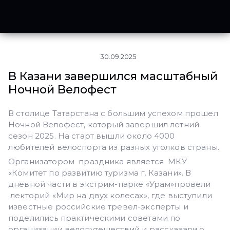
30.09.2025
В Казани завершился масштабный
Ночной Велофест
В столице Татарстана с большим успехом прошел
Ночной Велофест, который завершил летний
сезон 2025. На старт вышли около 4000
любителей велоспорта из разных уголков страны.
Организатором праздника является МКУ
«Комитет по развитию туризма г. Казани». В
дневной части в экстрим-парке «Урам»провели
лекторий «Мир на двух колесах», где выступили
известные российские тревел-эксперты и
поделились практическими советами по
организации велопутешествий и рассказали о