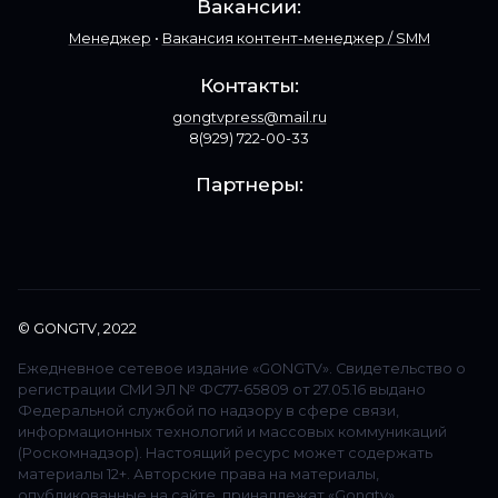
Вакансии:
Менеджер
•
Вакансия контент-менеджер / SMM
Контакты:
gongtvpress@mail.ru
8(929) 722-00-33
Партнеры:
© GONGTV, 2022
Ежедневное сетевое издание «GONGTV». Свидетельство о
регистрации СМИ ЭЛ № ФС77-65809 от 27.05.16 выдано
Федеральной службой по надзору в сфере связи,
информационных технологий и массовых коммуникаций
(Роскомнадзор). Настоящий ресурс может содержать
материалы 12+. Авторские права на материалы,
опубликованные на сайте, принадлежат «Gongtv»