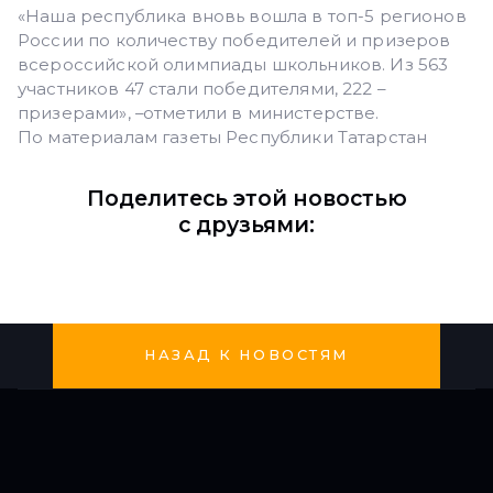
«Наша республика вновь вошла в топ-5 регионов
России по количеству победителей и призеров
всероссийской олимпиады школьников. Из 563
участников 47 стали победителями, 222 –
призерами», –отметили в министерстве.
По материалам газеты Республики Татарстан
Поделитесь этой новостью
с друзьями:
НАЗАД К НОВОСТЯМ
Мы
в
соцсетях: