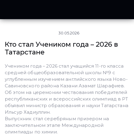
30.05.2026
Кто стал Учеником года – 2026 в
Татарстане
Учеником года – 2026 стал учащийся 11-го класса
средней общеобразовательной школы №9 с
углубленным изучением английского языка Ново-
Савиновского района Казани Азамат Шарафиев.
Об этом на церемонии чествования победителей
республиканских и всероссийских олимпиад в РТ
объявил министр образования и науки Татарстана
Ильсур Хадиуллин.
Выпускник стал серебряным призером на
заключительном этапе Международной
олимпиады по химии.